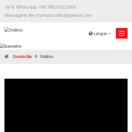
Tel & Whatsapp :
+86 18820022600
Messagerie électronique:
sales@gdwise.com
Langue
Domicile
Vidéos