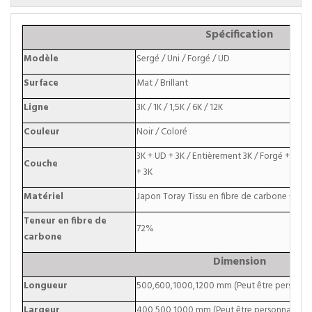
Spécification
Modèle
Sergé / Uni / Forgé / UD
Surface
Mat / Brillant
Ligne
3K / 1K / 1,5K / 6K / 12K
Couleur
Noir / Coloré
3K + UD + 3K / Entièrement 3K / Forgé + UD + 
Couche
+ 3K
Matériel
Japon Toray Tissu en fibre de carbone + rési
Teneur en fibre de
72%
carbone
Dimension
Longueur
500,600,1000,1200 mm (Peut être personnal
Largeur
400,500,1000 mm (Peut être personnalisé)