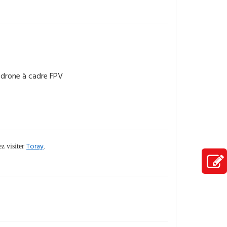
Toray
ez visiter
.