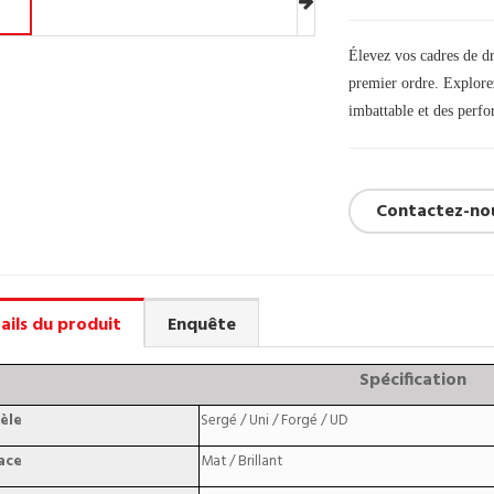
Élevez vos cadres de d
premier ordre. Explorez
imbattable et des perf
Contactez-no
ails du produit
Enquête
Spécification
èle
Sergé / Uni / Forgé / UD
ace
Mat / Brillant