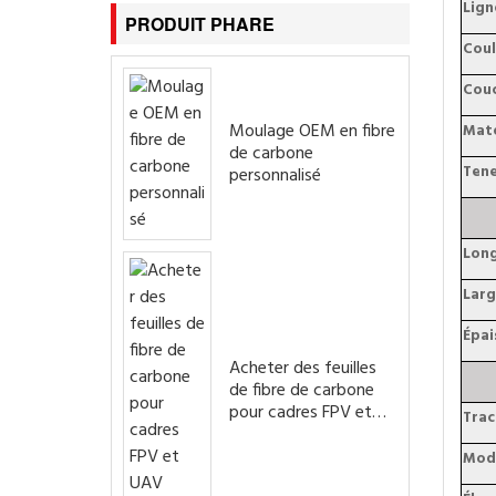
Lign
PRODUIT PHARE
Coul
Cou
Moulage OEM en fibre
Maté
de carbone
Tene
personnalisé
Lon
Larg
Épai
Acheter des feuilles
de fibre de carbone
pour cadres FPV et
Trac
UAV Drones
Modu