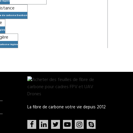
e légère
bre de carbone Decrbon
égère
 carbone légère
La fibre de carbone votre vie depuis 2012