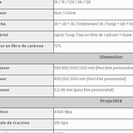
e
3K / 1K / 1,5K / 6K / 12K
eur
Noir / Coloré
che
3K + UD + 3K / Entièrement 3K / Forgé + UD + For
riel
Japon Toray Tissu en fibre de carbone + résine
ur en fibre de carbone
72%
Dimension
gueur
500,600,1000,1200 mm (Peut être personnalis
eur
400,500,1000 mm (Peut être personnalisé)
sseur
0,2-60 mm (peut être personnalisé)
Propriété
tion
4400 Mpa
le de traction
235 Gpa