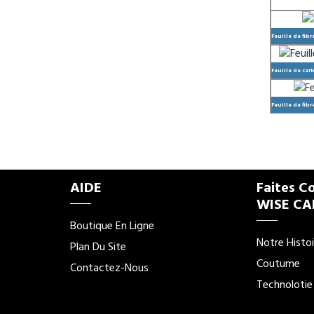
Feuille de fib
Feuille de car
Feuille de fib
AIDE
Faites C
WISE C
Boutique En Ligne
Notre Histoi
Plan Du Site
Coutume
Contactez-Nous
Technolotie