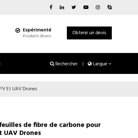
Expérimenté
Obtenir un devis
Produits divers
s
Rechercher
Langue
 FPV Et UAV Drones
feuilles de fibre de carbone pour
et UAV Drones