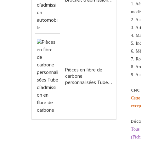
brochet d’admission
1. Aé
automobile
modèl
2. Au
3. Art
4. Ma
5. In
6. Mé
7. Ro
8. Ar
Pièces en fibre de
9. Au
carbone
personnalisées Tube
d’admission en fibre
CNC 
de carbone
Cette
excep
Déco
Tous 
(Fich