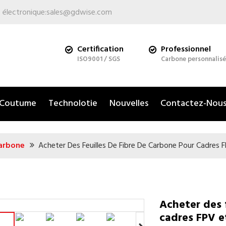
 électronique:
sales@gdwise.com
Certification
Professionnel
ISO9001 / SGS
Carbone personnalisé
Coutume
Technolotie
Nouvelles
Contactez-Nou
Carbone
Acheter Des Feuilles De Fibre De Carbone Pour Cadres
Acheter des 
cadres FPV 