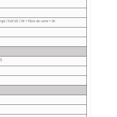
gé / Full UD / 3K + Fibre de verre + 3K
é)