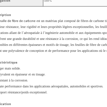
gation
1.88%
ription
euille de fibre de carbone
est un matériau plat composé de fibres de carbone tis
leur résistance, leur rigidité et leurs propriétés légères exceptionnelles, les feui
cations allant de l’aérospatiale à l’ingénierie automobile et aux équipements spor
ffrent une grande durabilité et une résistance à la corrosion, ce qui les rend idé
nibles en différentes épaisseurs et motifs de tissage, les feuilles de fibre de ca
nt une polyvalence de conception et de performance pour les applications où le ra
ctéristique
ger mais solide.
lyvalent en épaisseur et en tissage.
sistant à la corrosion.
ute performance dans les applications aérospatiales, automobiles et sportives.
pport résistance/poids exceptionnel.
ication