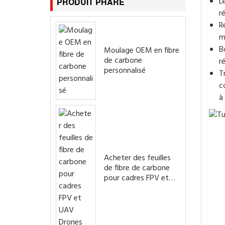
L
PRODUIT PHARE
r
R
m
B
Moulage OEM en fibre
de carbone
r
personnalisé
T
c
à
Acheter des feuilles
de fibre de carbone
pour cadres FPV et
UAV Drones