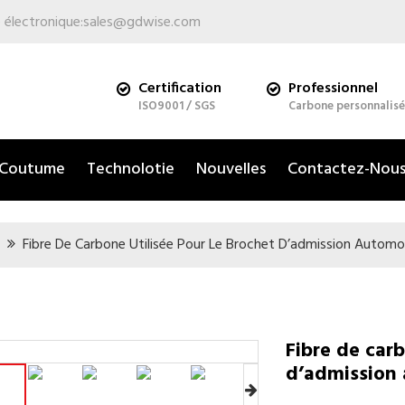
 électronique:
sales@gdwise.com
Certification
Professionnel
ISO9001 / SGS
Carbone personnalisé
Coutume
Technolotie
Nouvelles
Contactez-Nou
Fibre De Carbone Utilisée Pour Le Brochet D’admission Automo
Fibre de carb
d’admission