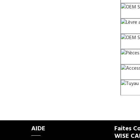
AIDE
Faites C
WISE C