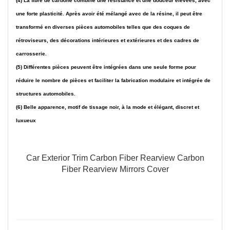
(4) La fibre de carbone combine une résistance et une douceur élevées, avec
une forte plasticité. Après avoir été mélangé avec de la résine, il peut être
transformé en diverses pièces automobiles telles que des coques de
rétroviseurs, des décorations intérieures et extérieures et des cadres de
carrosserie.
(5) Différentes pièces peuvent être intégrées dans une seule forme pour
réduire le nombre de pièces et faciliter la fabrication modulaire et intégrée de
structures automobiles.
(6) Belle apparence, motif de tissage noir, à la mode et élégant, discret et
luxueux