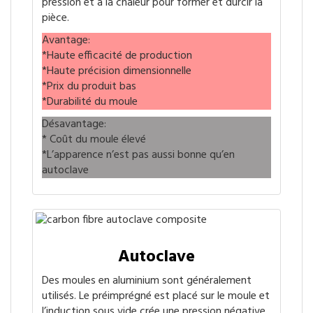
pression et à la chaleur pour former et durcir la
pièce.
Avantage:
*Haute efficacité de production
*Haute précision dimensionnelle
*Prix du produit bas
*Durabilité du moule
Désavantage:
* Coût du moule élevé
*L’apparence n’est pas aussi bonne qu’en
autoclave
Autoclave
Des moules en aluminium sont généralement
utilisés. Le préimprégné est placé sur le moule et
l’induction sous vide crée une pression négative,